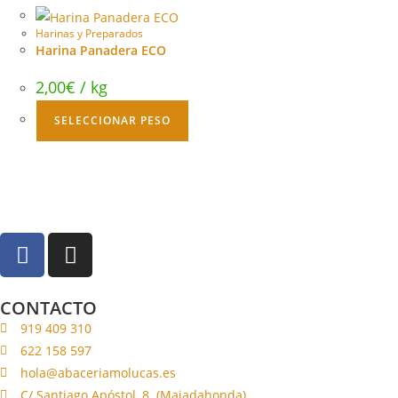
Harinas y Preparados
Harina Panadera ECO
2,00
€
/ kg
SELECCIONAR PESO
CONTACTO
919 409 310
622 158 597
hola@abaceriamolucas.es
C/ Santiago Apóstol, 8. (Majadahonda)