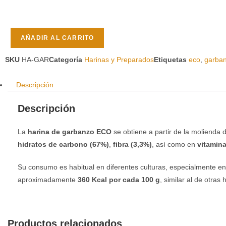
AÑADIR AL CARRITO
SKU
HA-GAR
Categoría
Harinas y Preparados
Etiquetas
eco
,
garba
Descripción
Descripción
La
harina de garbanzo ECO
se obtiene a partir de la molienda 
hidratos de carbono (67%)
,
fibra (3,3%)
, así como en
vitamin
Su consumo es habitual en diferentes culturas, especialmente e
aproximadamente
360 Kcal por cada 100 g
, similar al de otras
Productos relacionados