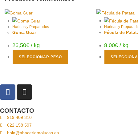
Harinas y Preparados
Harinas y Preparad
Goma Guar
Fécula de Patat
26,50
€
/ kg
8,00
€
/ kg
SELECCIONAR PESO
SELECCIONA
CONTACTO
919 409 310
622 158 597
hola@abaceriamolucas.es