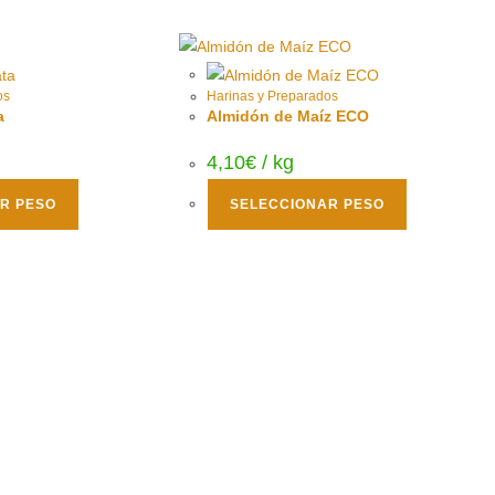
os
Harinas y Preparados
a
Almidón de Maíz ECO
4,10
€
/ kg
R PESO
SELECCIONAR PESO