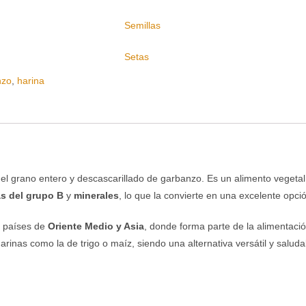
Semillas
Setas
nzo
,
harina
del grano entero y descascarillado de garbanzo. Es un alimento vegeta
as del grupo B
y
minerales
, lo que la convierte en una excelente opció
n países de
Oriente Medio y Asia
, donde forma parte de la alimentació
 harinas como la de trigo o maíz, siendo una alternativa versátil y saluda