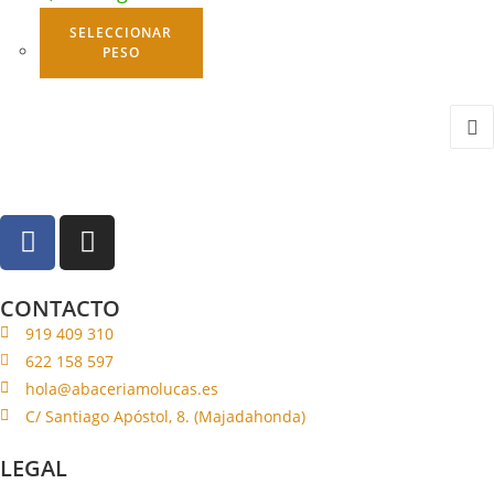
SELECCIONAR
PESO
CONTACTO
919 409 310
622 158 597
hola@abaceriamolucas.es
C/ Santiago Apóstol, 8. (Majadahonda)
LEGAL