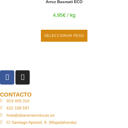
Arroz Basmati ECO
4,95
€
/ kg
SELECCIONAR PESO
CONTACTO
919 409 310
622 158 597
hola@abaceriamolucas.es
C/ Santiago Apóstol, 8. (Majadahonda)