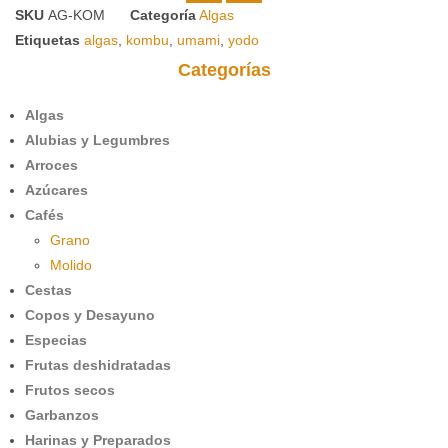
SKU
AG-KOM
Categoría
Algas
Etiquetas
algas
,
kombu
,
umami
,
yodo
Categorías
Algas
Alubias y Legumbres
Arroces
Azúcares
Cafés
Grano
Molido
Cestas
Copos y Desayuno
Especias
Frutas deshidratadas
Frutos secos
Garbanzos
Harinas y Preparados