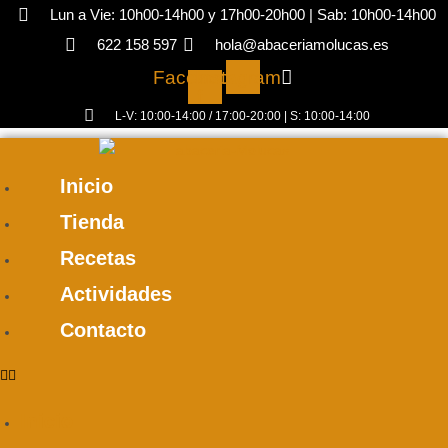
Ir
Lun a Vie: 10h00-14h00 y 17h00-20h00 | Sab: 10h00-14h00
al
622 158 597
hola@abaceriamolucas.es
contenido
Facebook-
Instagram
f
L-V: 10:00-14:00 / 17:00-20:00 | S: 10:00-14:00
Inicio
Tienda
Recetas
Actividades
Contacto
Inicio