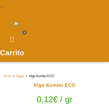
Contact
o
0
Carrito
Inicio
+
Algas
+
Alga Kombu ECO
Alga Kombu ECO
0,12
€
/ gr