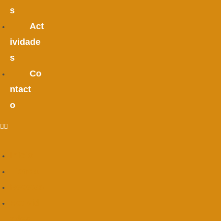
s
Act
ividade
s
Co
ntact
o
Inicio
Tienda
Recetas
Activid
ades