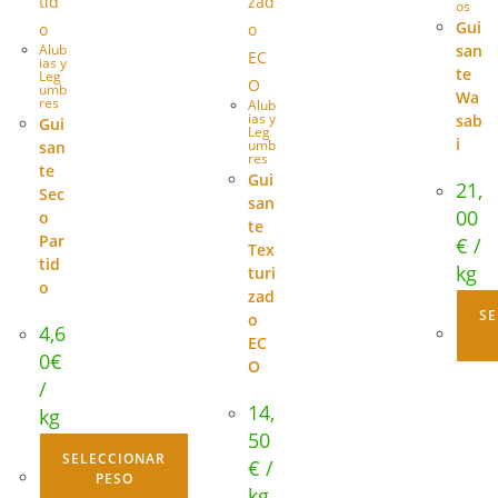
os
Gui
Alub
san
ias y
te
Leg
umb
Wa
res
Alub
ias y
sab
Gui
Leg
i
umb
san
res
te
Gui
21,
Sec
san
00
o
te
Par
€
/
Tex
tid
kg
turi
o
zad
SE
o
4,6
EC
0
€
O
/
14,
kg
50
SELECCIONAR
€
/
PESO
kg