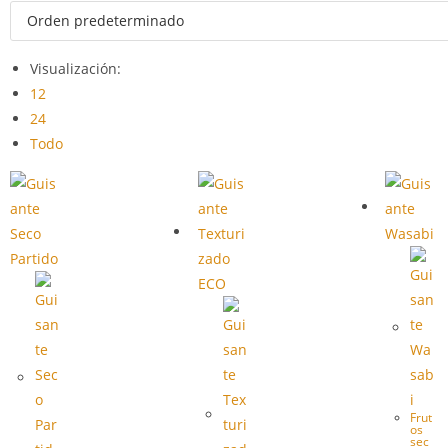
Visualización:
12
24
Todo
Frut
os
sec