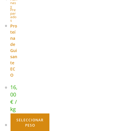
nas
y
Pre
par
ado
s
Pro
teí
na
de
Gui
san
te
EC
O
16,
00
€
/
kg
SELECCIONAR
PESO